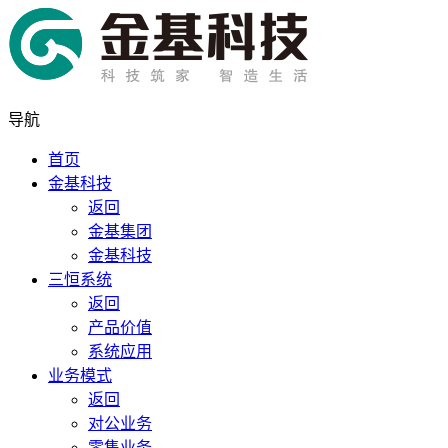
导航
首页
金基科技
返回
金基集团
金基科技
三恒系统
返回
产品价值
系统应用
业务模式
返回
对公业务
零售业务