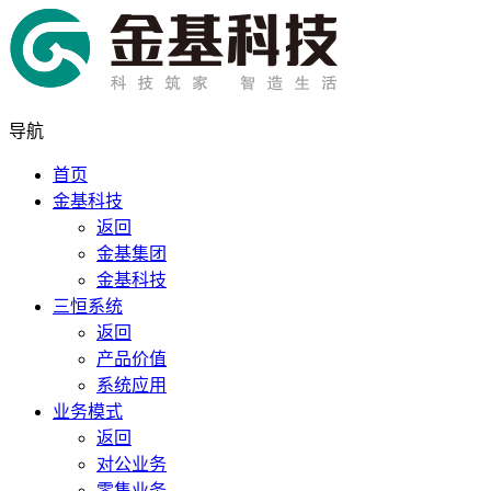
导航
首页
金基科技
返回
金基集团
金基科技
三恒系统
返回
产品价值
系统应用
业务模式
返回
对公业务
零售业务