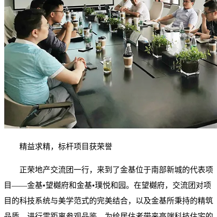
精益求精，标杆项目获荣誉
正荣地产交流团一行，来到了金基位于南部新城的代表项
目——金基•望樾府和金基•璞悦和园。在望樾府，交流团对项
目的科技系统与美学范式的完美结合，以及金基所秉持的精筑
品质，进行零距离参观品鉴。为给居住者带来高端科技住宅的