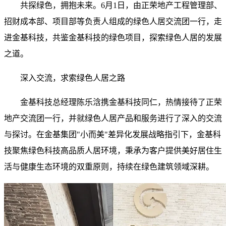
共探绿色，拥抱未来。6月1日，由正荣地产工程管理部、
招财成本部、项目部等负责人组成的绿色人居交流团一行，走
进金基科技，共鉴金基科技的绿色项目，探索绿色人居的发展
之道。
深入交流，求索绿色人居之路
金基科技总经理陈乐浛携金基科技同仁，热情接待了正荣
地产交流团一行，并就绿色人居产品和服务进行了深入的交流
与探讨。在金基集团"小而美"差异化发展战略指引下，金基科
技聚焦绿色科技高品质人居环境，秉承为客户提供美好居住生
活与健康生态环境的双重原则，持续在绿色建筑领域深耕。