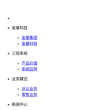
金基科技
金基集团
金基科技
三恒系统
产品价值
系统应用
业务模式
对公业务
零售业务
新闻中心