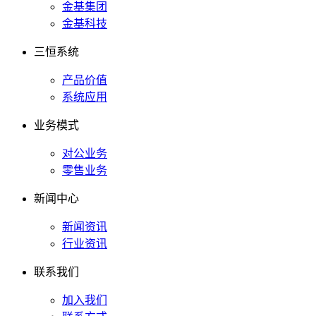
金基集团
金基科技
三恒系统
产品价值
系统应用
业务模式
对公业务
零售业务
新闻中心
新闻资讯
行业资讯
联系我们
加入我们