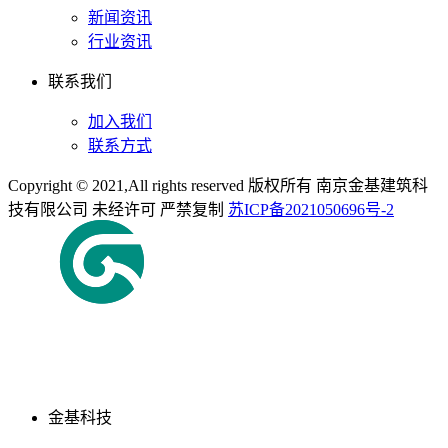
新闻资讯
行业资讯
联系我们
加入我们
联系方式
Copyright © 2021,All rights reserved 版权所有 南京金基建筑科
技有限公司 未经许可 严禁复制​
苏ICP备2021050696号-2
金基科技